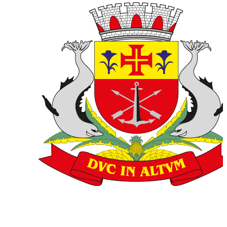
Consulte seus dados
Entrar com
gov.br
Para consultar seus dados pessoais, é necessário confirmar sua
identidade.